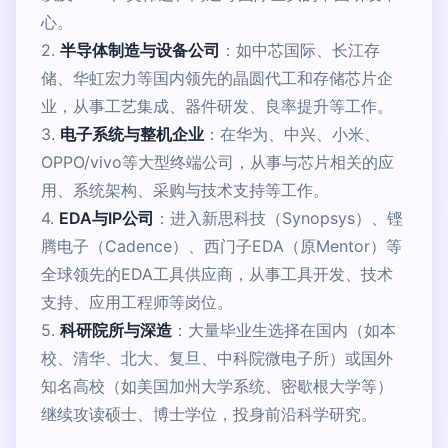
心。
2.
半导体制造与设备公司
：如中芯国际、长江存
储、华虹宏力等国内领先的晶圆代工和存储芯片企
业，从事工艺集成、器件研发、良率提升等工作。
3.
电子系统与整机企业
：在华为、中兴、小米、
OPPO/vivo等大型终端公司，从事与芯片相关的应
用、系统架构、采购与技术支持等工作。
4.
EDA与IP公司
：进入新思科技（Synopsys）、铿
腾电子（Cadence）、西门子EDA（原Mentor）等
全球领先的EDA工具供应商，从事工具开发、技术
支持、应用工程师等岗位。
5.
科研院所与深造
：大量毕业生选择在国内（如本
校、清华、北大、复旦、中科院微电子所）或国外
知名高校（如美国加州大学系统、密歇根大学等）
继续攻读硕士、博士学位，投身前沿科学研究。