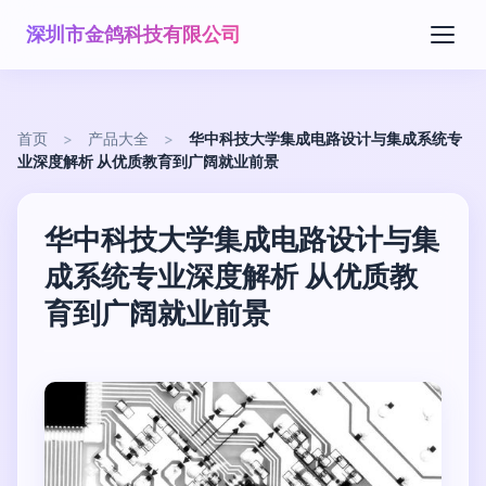
深圳市金鸽科技有限公司
首页
>
产品大全
>
华中科技大学集成电路设计与集成系统专
业深度解析 从优质教育到广阔就业前景
华中科技大学集成电路设计与集
成系统专业深度解析 从优质教
育到广阔就业前景