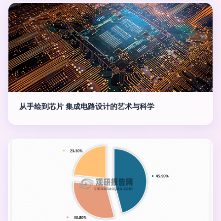
从手绘到芯片 集成电路设计的艺术与科学